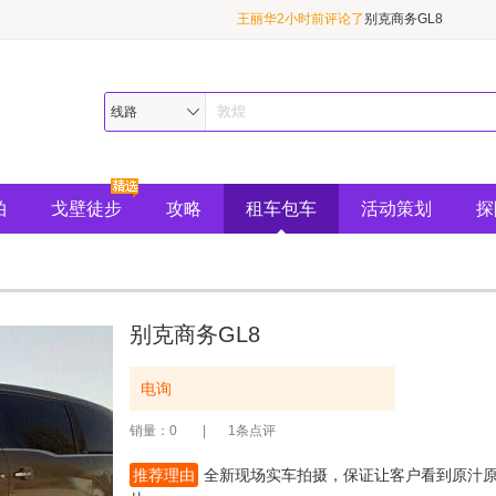
王丽华2小时前评论了
别克商务GL8
陌上花开24分钟前评论了
敦煌精华1日游（
黄伟3小时前评论了
普拉多（霸道）
线路
拍
戈壁徒步
攻略
租车包车
活动策划
探
别克商务GL8
电询
|
销量：0
1条点评
推荐理由
全新现场实车拍摄，保证让客户看到原汁