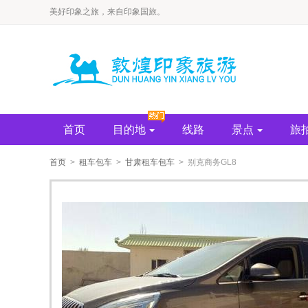
​美好印象之旅，来自印象国旅。
首页
目的地
线路
景点
旅
首页
>
租车包车
>
甘肃租车包车
> 别克商务GL8