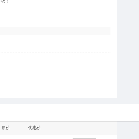
两场；
原价
优惠价