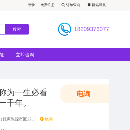
登录
免费注册
订单查询
网站导航
看景点）
18209376077
险
立即咨询
称为一生必看
电询
一千年。
敦煌莫高窟数字中心西侧（距离敦煌市区12公里）
地图