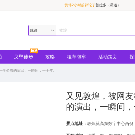
黄伟2小时前评论了
普拉多（霸道）
王丽华18分钟前评论了
别克商务GL8
陌上花开2小时前评论了
敦煌精华1日游（必
线路
拍
戈壁徒步
攻略
租车包车
活动策划
探
一生必看的演出，一瞬间，一千年。
又见敦煌，被网友
的演出，一瞬间，
景点地址：