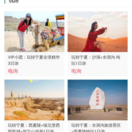
VIP小团：玩转宁夏全境精华
玩转宁夏：沙湖+水洞沟 纯
3日游
玩1日游
电询
电询
玩转宁夏：西夏陵+镇北堡西
玩转宁夏：水洞沟旅游景区
部影城+贺兰山岩画1日游
+西夏陵纯玩1日游