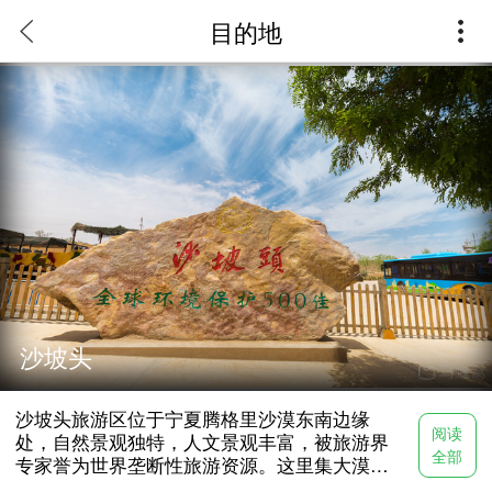
目的地
沙坡头旅游区位于宁夏腾格里沙漠东南边缘处，自然景观独
特，人文景观丰富，被旅游界专家誉为世界垄断性旅游资
源。这里集大漠、黄河、高山、绿洲为一处，极具西北风光
之雄奇，又兼江南景色之秀美，还有世界文化遗产战国秦长
城等历史遗迹。这里还是《爸爸去哪儿》的拍摄地之一，有
兴趣的游客可以去景区内的亲子互动区和拍摄基地看一看。
沙坡头独特的S型地理风貌，极似中国阴阳太极图，曾被美
沙坡头
国著名的《国家地理》杂志作为世界奇观向全球推出。
沙坡头旅游区位于宁夏腾格里沙漠东南边缘
阅读
处，自然景观独特，人文景观丰富，被旅游界
全部
专家誉为世界垄断性旅游资源。这里集大漠、
黄河、高山、绿洲为一处，极具西北风光之雄