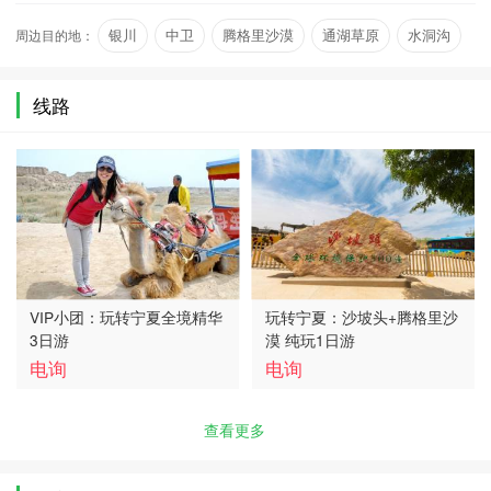
奇，又兼江南景色之秀美，还有世界文化遗产
周边目的地：
银川
中卫
腾格里沙漠
通湖草原
水洞沟
战…
西夏王陵
线路
VIP小团：玩转宁夏全境精华
玩转宁夏：沙坡头+腾格里沙
3日游
漠 纯玩1日游
电询
电询
查看更多