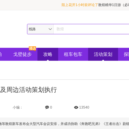
陌上花开1小时前评论了
敦煌精华1日游（必
黄伟46秒前评论了
普拉多（霸道）
王丽华3小时前评论了
别克商务GL8
线路
拍
戈壁徒步
攻略
租车包车
活动策划
探
及周边活动策划执行
小编：
0
13540
驰等敦煌新车发布会大型汽车会议安排，并成功协助《奔跑吧兄弟》《王者出击》剧