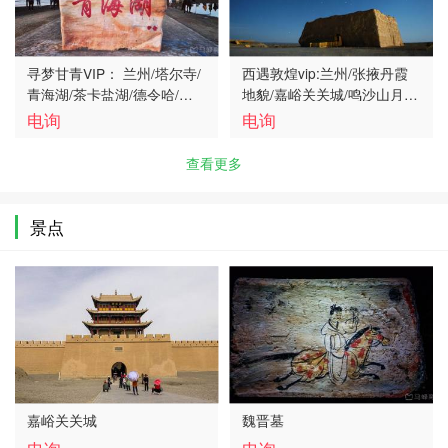
寻梦甘青VIP： 兰州/塔尔寺/
西遇敦煌vip:兰州/张掖丹霞
青海湖/茶卡盐湖/德令哈/翡
地貌/嘉峪关关城/鸣沙山月牙
翠湖/莫高窟/鸣沙山月牙泉/
泉/莫高窟/玉门关/雅丹魔鬼
电询
电询
嘉峪关/张掖8日游
城六天五晚
查看更多
景点
嘉峪关关城
魏晋墓