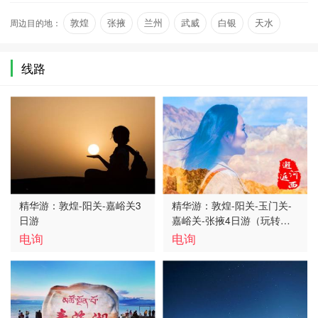
第一雄关”、“边…
周边目的地：
敦煌
张掖
兰州
武威
白银
天水
线路
精华游：敦煌-阳关-嘉峪关3
精华游：敦煌-阳关-玉门关-
日游
嘉峪关-张掖4日游（玩转河
西）
电询
电询