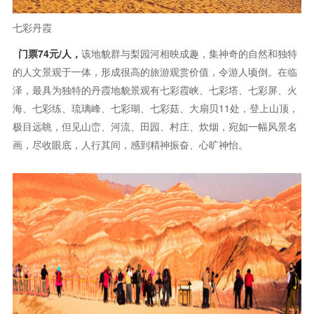
马蹄寺
门票74元/人，
是集石窟艺术、祁连山风光和裕固族风情于一体的
旅游区马蹄寺石窟的独特之处在于千佛洞有500多个摩崖佛塔窟
龛，规模宏大；金塔寺中的大型肉雕飞天古朴稚雅，为国内仅有；
普光寺的三十三天洞，上下五层二十一窟，宝塔形排列，内有佛
殿，外有回廊，共开内外窟龛达49孔之多，造型奇特。马蹄寺环境
秀丽，山青、水秀、峰奇、洞异堪称四绝。游客在这里旅游还可以