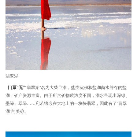
翡翠湖
门票“无”
“翡翠湖”名为大柴旦湖，盐类沉积和盐湖卤水并存的盐
湖，矿产资源丰富。由于所含矿物质浓度不同，湖水呈现出深绿、
墨绿、翠绿……宛若镶嵌在大地上的一块块翡翠，因此有了“翡翠
湖”的美称。