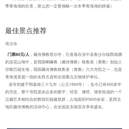
季青海湖的壮美，那么您一定要领略一次冬季青海湖的静谧）
最佳景点推荐
塔尔寺
门票80元/人
，藏传佛教塔尔寺，它座落在湟中县鲁沙尔镇西南隅
的连花山坳中，是我国喇嘛教（藏传佛教）格鲁派（黄教）创始人
宗喀巴诞生地，我国藏传佛教格鲁派（黄教）六大寺院之一，也是
青海省首届一指的名胜古迹和全国重点文物保护单位。
该寺初建于明嘉靖三十九年（公元1560年），迄今已有400多年
的历史。整个寺院是由众多的殿宇、经堂、佛塔、僧舍组成的一个
汉藏艺术相结合的辉煌壮丽建筑群，占地面积约600余亩，是西北
地区藏传佛教的活动中心，在全国及东南亚亦享有盛名。