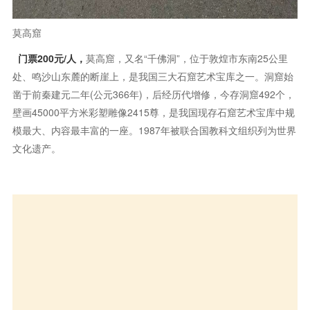
莫高窟
门票200元/人，
莫高窟，又名“千佛洞”，位于敦煌市东南25公里
处、鸣沙山东麓的断崖上，是我国三大石窟艺术宝库之一。洞窟始
凿于前秦建元二年(公元366年)，后经历代增修，今存洞窟492个，
壁画45000平方米彩塑雕像2415尊，是我国现存石窟艺术宝库中规
模最大、内容最丰富的一座。1987年被联合国教科文组织列为世界
文化遗产。
阳关
门票50/人，
阳关景区是国家AAAA级旅游景区，位于甘肃省敦煌
市区西南70公里处，是由汉唐历史遗迹、大漠自然风光、生态农业
观光以及阳关博物馆等景观构成的具有文化价值型、旅游观光型、
休闲体验型等多元素的特色景区。