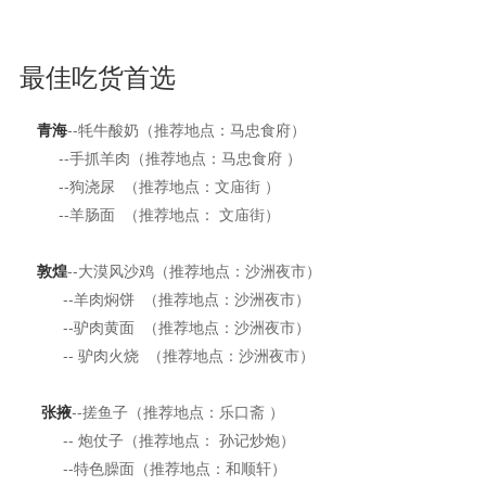
--特色臊面（推荐地点：和顺轩）
--牛肉小饭 （推荐地点：焦大头）