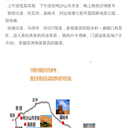
上午游览莫高窟、下午游览鸣沙山月牙泉、晚上敦煌沙洲夜市
敦煌出发，经瓜州，嘉峪关，到达张掖七彩丹霞国家地质公园，
宿张掖
张掖出发，马蹄寺，经227国道，参观最美田园乡村～扁都口风景
区，进入美轮美奂的祁连草原， 眺岗什卡雪峰、门源油菜花海(7.8
月份)、穿越亚洲海拔最高的隧道。