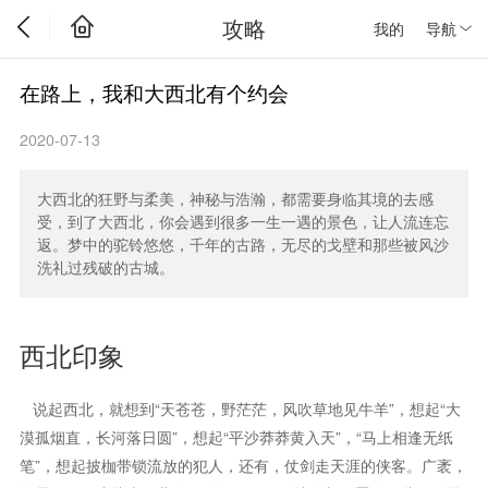
攻略
我的
导航
在路上，我和大西北有个约会
2020-07-13
大西北的狂野与柔美，神秘与浩瀚，都需要身临其境的去感
受，到了大西北，你会遇到很多一生一遇的景色，让人流连忘
返。梦中的驼铃悠悠，千年的古路，无尽的戈壁和那些被风沙
洗礼过残破的古城。
西北印象
说起西北，就想到“天苍苍，野茫茫，风吹草地见牛羊”，想起“大
漠孤烟直，长河落日圆”，想起“平沙莽莽黄入天”，“马上相逢无纸
笔”，想起披枷带锁流放的犯人，还有，仗剑走天涯的侠客。广袤，