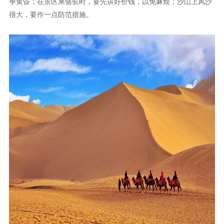
七彩丹霞
门票74元/人，
该地貌群与梨园河相映成趣，集神奇的自然和独特
的人文景观于一体，形成很高的旅游观赏价值，令游人顷倒。在临
泽，最具为独特的丹霞地貌景观有七彩霞峡、七彩塔、七彩屏、火
海、七彩练、琉璃峰、七彩瑚、七彩菇、大扇贝11处，登上山顶，
极目远眺，但见山峦、河流、田园、村庄、炊烟，宛如一幅风景名
画，尽收眼底，人行其间，感到精神振奋、心旷神怡。