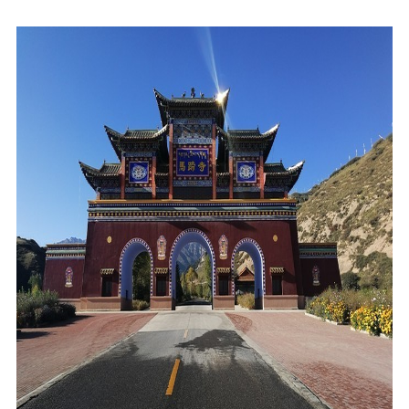
出行装备（既保暖又不失美感）
1、西北为大陆性气候，昼夜温差大，早上和晚上需要穿戴冲锋
衣，中午可穿短袖及长裙。但要做好防晒。
2、白色长裙及鲜红系列的衣服都是必不可少的，一定会为你旅途
留下最美的倩影，民族服饰及百搭披肩也会为您的旅途增添神秘色
彩。
3、旅途中，水乳防晒缺一不可，帽子，防晒服，百变巾显得尤为
重要。
4、建议自备氧气袋，有些南方的朋友会出现轻微的高原反应，准