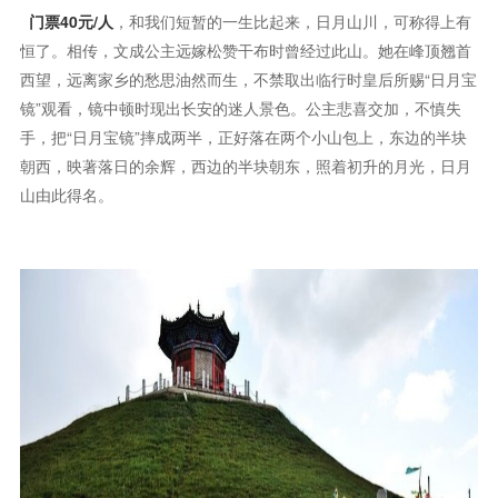
门票40元/人
，和我们短暂的一生比起来，日月山川，可称得上有
恒了。相传，文成公主远嫁松赞干布时曾经过此山。她在峰顶翘首
西望，远离家乡的愁思油然而生，不禁取出临行时皇后所赐“日月宝
镜”观看，镜中顿时现出长安的迷人景色。公主悲喜交加，不慎失
手，把“日月宝镜”摔成两半，正好落在两个小山包上，东边的半块
朝西，映著落日的余辉，西边的半块朝东，照着初升的月光，日月
山由此得名。