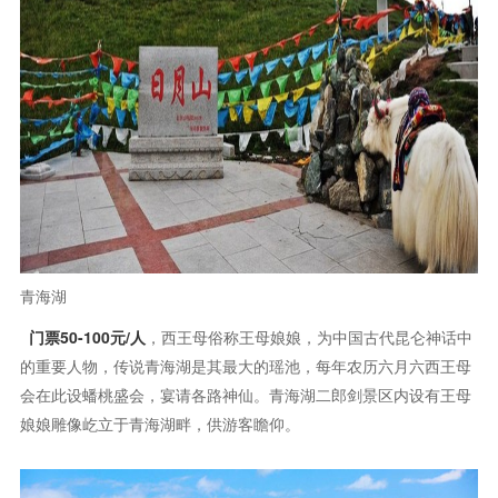
青海湖
门票50-100元/人
，西王母俗称王母娘娘，为中国古代昆仑神话中
的重要人物，传说青海湖是其最大的瑶池，每年农历六月六西王母
会在此设蟠桃盛会，宴请各路神仙。青海湖二郎剑景区内设有王母
娘娘雕像屹立于青海湖畔，供游客瞻仰。