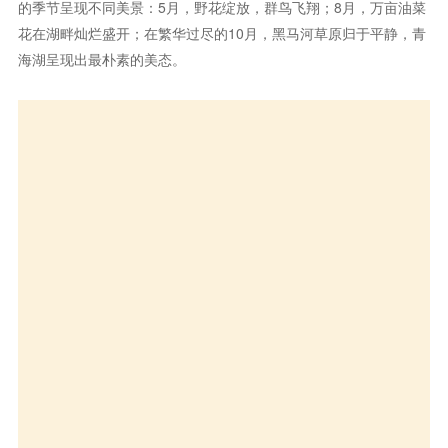
的季节呈现不同美景：5月，野花绽放，群鸟飞翔；8月，万亩油菜
花在湖畔灿烂盛开；在繁华过尽的10月，黑马河草原归于平静，青
海湖呈现出最朴素的美态。