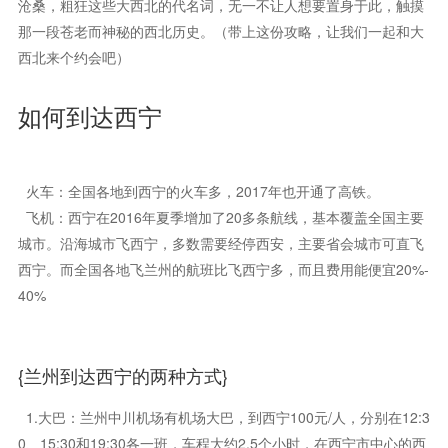
沧桑，粗狂这些大西北的代名词，无一不让人想要置身于此，触摸
那一段苍老而神秘的西北历史。（带上这份攻略，让我们一起和大
西北来个约会吧）
如何到达西宁
火车：全国各地到西宁的火车多，2017年也开通了高铁。
飞机：西宁在2016年夏季增加了20多条航线，基本覆盖全国主要
城市。沿海城市飞西宁，多数需要经停西安，主要省会城市可直飞
西宁。而全国各地飞兰州的航班比飞西宁多，而且费用能便宜20%-
40%
{兰州到达西宁的两种方式}
1.大巴：兰州中川机场有机场大巴，到西宁100元/人，分别在12:3
0、15:30和19:30各一班，车程大约2.5个小时，在西宁市中心的西