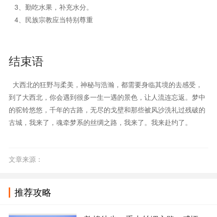
敦煌徒步：重走丝绸之路 , 感悟玄
在荒凉戈壁，放下工作生活中的牵绊，沉
淀自己，观照反省，建立心…
敦煌
38270
去西北旅行前，90％的人想要了解
西北是一块神奇的土地，沿路的戈壁、大
漠、丹霞、石窟、草原、花…
大冬树山垭口
6940
第一次去青海怎么玩？
我是一个土生土长的西北人，对西北的风
景情有独钟。每天生活在此…
大冬树山垭口
6380
你凭什么还没去敦煌