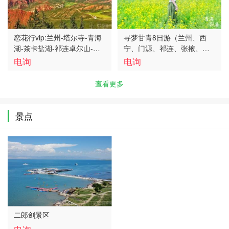
恋花行vip:兰州-塔尔寺-青海
寻梦甘青8日游（兰州、西
湖-茶卡盐湖-祁连卓尔山-张
宁、门源、祁连、张掖、嘉
掖七彩丹霞六日游
峪关、敦煌、德令哈、茶
电询
电询
卡、青海湖、塔尔寺）
查看更多
景点
二郎剑景区