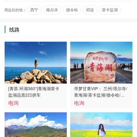
活动合二为一，成为青海湖…
周边目的地：
西宁
格尔木
德令哈
祁连
茶卡盐湖
青海湖
线路
[青茶.环湖360°]青海湖茶卡
寻梦甘青VIP： 兰州/塔尔寺/
盐湖品质2日拼车
青海湖/茶卡盐湖/德令哈/翡
翠湖/莫高窟/鸣沙山月牙泉/
电询
电询
嘉峪关/张掖8日游