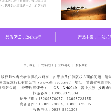
对西北的风景情有独钟。每天生活在
朴，我熟悉大西北的一切，所以我想
品质保证，放心出行
产品丰富，一站式
关于我们
联系我们
立即咨询
版权声明
，版权归作者或者来源机构所有，如果涉及任何版权方面的问题，请与
象国际旅行社有限公司
（www.dhlvyou.net） 地址：甘肃省敦煌
行社有限公司
经营许可证号：L－GS－DH0049
营业执照
投诉通
旅游咨询：139009373004
徒步咨询：18209376077、13993723155
商务合作：13909373004、13809373695
投诉电话：0937-8821303