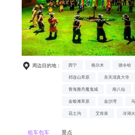
西宁
格尔木
德令哈
周边目的地：
祁连山草原
东关清真大寺
青海雅丹魔鬼城
南八仙
金银滩草原
金沙湾
花土沟
艾肯泉
冷湖
租车包车
景点