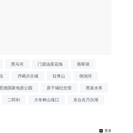
黑马河
门源油菜花海
翡翠湖
拉
丹噶尔古城
拉脊山
倒淌河
贵德国家地质公园
原子城纪念馆
黑泉水库
二郎剑
大冬树山垭口
东台吉乃尔湖
更多