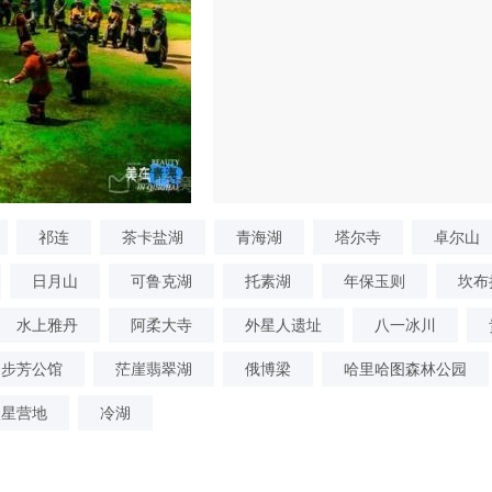
祁连
茶卡盐湖
青海湖
塔尔寺
卓尔山
日月山
可鲁克湖
托素湖
年保玉则
坎布
水上雅丹
阿柔大寺
外星人遗址
八一冰川
马步芳公馆
茫崖翡翠湖
俄博梁
哈里哈图森林公园
火星营地
冷湖