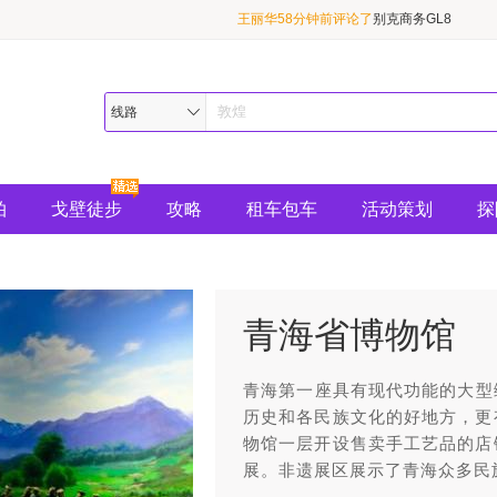
王丽华58分钟前评论了
别克商务GL8
陌上花开3小时前评论了
敦煌精华1日游（必
黄伟2小时前评论了
普拉多（霸道）
线路
拍
戈壁徒步
攻略
租车包车
活动策划
探
青海省博物馆
青海第一座具有现代功能的大型
历史和各民族文化的好地方，更
物馆一层开设售卖手工艺品的店
展。非遗展区展示了青海众多民