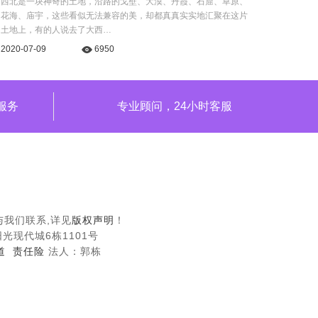
西北是一块神奇的土地，沿路的戈壁、大漠、丹霞、石窟、草原、
花海、庙宇，这些看似无法兼容的美，却都真真实实地汇聚在这片
土地上，有的人说去了大西…
2020-07-09
6950
服务
专业顾问，24小时客服
我们联系,详见
版权声明
！
市阳光现代城6栋1101号
道
责任险
​
法人：郭栋