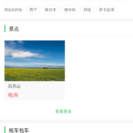
镜抛在两座小山上，东边映着…
周边目的地：
西宁
格尔木
德令哈
祁连
茶卡盐湖
青海湖
景点
日月山
电询
查看更多
租车包车