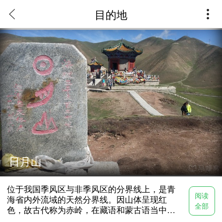
目的地
位于我国季风区与非季风区的分界线上，是青海省内外流域
的天然分界线。因山体呈现红色，故古代称为赤岭，在藏语
和蒙古语当中日月山是太阳和月亮的意思。相传文成公主把
宝镜抛在两座小山上，东边映着落日的余晖，西边照着初升
的月亮，日月山因此而得名。日月山东侧一派塞上江南风
光，西侧草原辽阔，牛羊成群，一幅塞外景色，两侧的反差
在国内很罕见。
日月山
位于我国季风区与非季风区的分界线上，是青
阅读
海省内外流域的天然分界线。因山体呈现红
全部
色，故古代称为赤岭，在藏语和蒙古语当中日
月山是太阳和月亮的意思。相传文成公主把宝