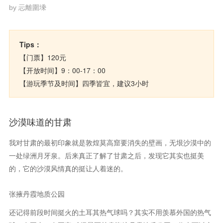
by 忈離圍塖
Tips：
【门票】120元
【开放时间】9：00-17：00
【游玩季节及时间】四季皆宜，建议3小时
沙漠味道的甘肃
我对甘肃的最初印象就是敦煌莫高窟要消失的壁画，无垠沙漠中的
一处绿洲月牙泉。后来真正了解了甘肃之后，发现它其实也挺美
的，它的沙漠风情真的挺让人着迷的。
张掖丹霞地质公园
还记得前段时间挺火的土耳其热气球吗？其实不用羡慕外国的热气