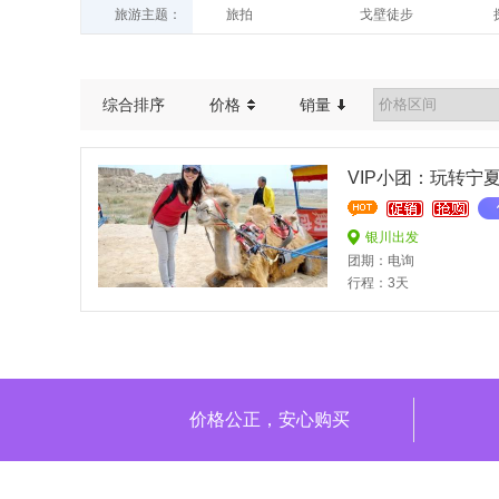
旅游主题：
旅拍
戈壁徒步
综合排序
价格
销量
VIP小团：玩转宁
银川出发
团期：电询
行程：3天
价格公正，安心购买