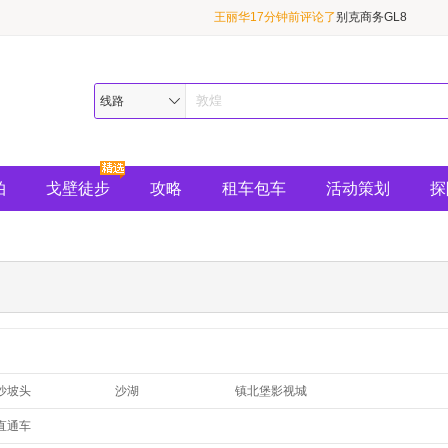
王丽华17分钟前评论了
别克商务GL8
陌上花开1小时前评论了
敦煌精华1日游（必
黄伟1小时前评论了
普拉多（霸道）
线路
拍
戈壁徒步
攻略
租车包车
活动策划
探
沙坡头
沙湖
镇北堡影视城
贺兰山岩画
西夏王陵
腾格里沙漠
直通车