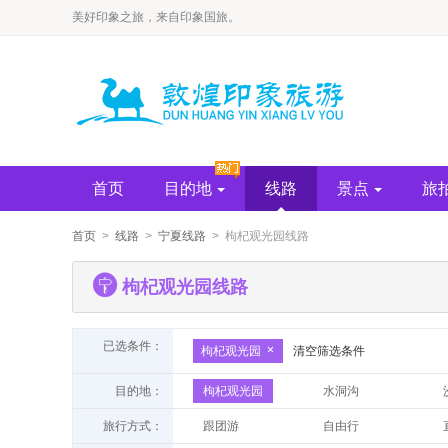
​美好印象之旅，来自印象国旅。
首页
目的地
线路
景点
旅
首页
>
线路
>
宁夏线路
> 枸杞观光园线路
枸杞观光园线路
已选条件：
枸杞观光园
清空筛选条件
目的地：
枸杞观光园
水洞沟
通湖草原
中卫
旅行方式：
跟团游
自由行
银川