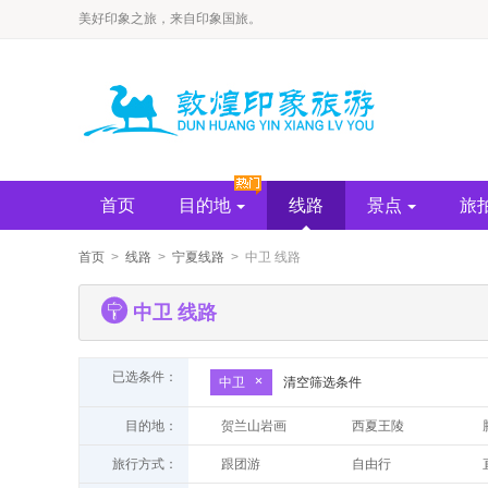
​美好印象之旅，来自印象国旅。
首页
目的地
线路
景点
旅
首页
>
线路
>
宁夏线路
> 中卫 线路
中卫 线路
已选条件：
中卫
清空筛选条件
目的地：
贺兰山岩画
西夏王陵
水洞沟
沙坡头
旅行方式：
跟团游
自由行
中卫