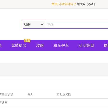
黄伟1小时前评论了
普拉多（霸道）
王丽华1小时前评论了
别克商务GL8
陌上花开1小时前评论了
敦煌精华1日游（必
线路
拍
戈壁徒步
攻略
租车包车
活动策划
探
腾格里沙漠
银川
枸杞观光园
沙湖
镇北堡影视城
通湖草原
直通车