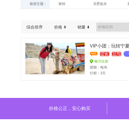
旅游主题：
旅拍
戈壁徒步
综合排序
价格
销量
VIP小团：玩转宁
银川出发
团期：电询
行程：3天
价格公正，安心购买